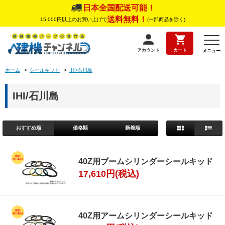
日本全国配送可能！
送料無料！
15,000円以上のお買い上げで
(一部商品を除く)
アカウント
カート
メニュー
ホーム
>
シールキット
>
IHI/石川島
IHI/石川島
おすすめ順
価格順
新着順
40Z用ブームシリンダーシールキッド
17,610円(税込)
40Z用アームシリンダーシールキッド