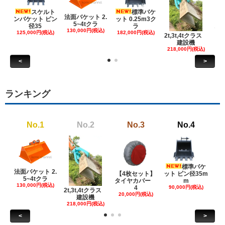
スケルト
標準バケ
法面バケット 2.
ンバケット ピン
ット 0.25m3ク
5~4tクラ
建
径35
ラ
130,000円(税込)
ケ
125,000円(税込)
182,000円(税込)
2t,3t,4tクラス
建設機
6
218,000円(税込)
<
>
ランキング
No.1
No.2
No.3
No.4
標準バケ
法面バケット 2.
【4枚セット】
ット ピン径35m
ット
5~4tクラ
タイヤカバー
m
130,000円(税込)
4
90,000円(税込)
18
2t,3t,4tクラス
20,000円(税込)
建設機
218,000円(税込)
<
>