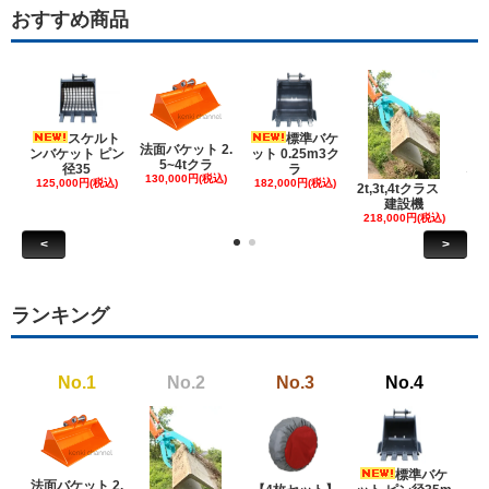
おすすめ商品
スケルト
標準バケ
法面バケット 2.
ンバケット ピン
ット 0.25m3ク
5~4tクラ
建
径35
ラ
130,000円(税込)
ケ
125,000円(税込)
182,000円(税込)
2t,3t,4tクラス
建設機
6
218,000円(税込)
<
>
ランキング
No.1
No.2
No.3
No.4
標準バケ
法面バケット 2.