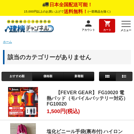
日本全国配送可能！
送料無料！
15,000円以上のお買い上げで
(一部商品を除く)
アカウント
カート
メニュー
ホーム
該当のカテゴリーがありません
おすすめ順
価格順
新着順
【FEVER GEAR】 FG10020 電
熱パッド（モバイルバッテリー対応）
FG10020
1,500円(税込)
塩化ビニール手袋(裏布付) ハイロン