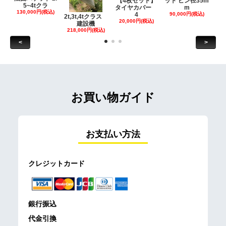
【4枚セット】
ット ピン径35m
ット
5~4tクラ
タイヤカバー
m
130,000円(税込)
4
90,000円(税込)
18
2t,3t,4tクラス
20,000円(税込)
建設機
218,000円(税込)
<
>
お買い物ガイド
お支払い方法
クレジットカード
銀行振込
代金引換