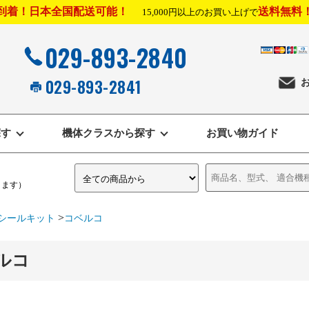
到着！日本全国配送可能！
送料無料
15,000円以上のお買い上げで
029-893-2840
029-893-2841
探す
機体クラスから探す
お買い物ガイド
きます）
>
シールキット
コベルコ
ルコ