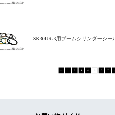
SK30UR-3用ブームシリンダーシ
<
1
2
3
4
5
6
7