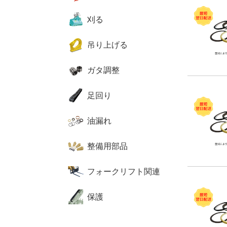
刈る
吊り上げる
ガタ調整
足回り
油漏れ
整備用部品
フォークリフト関連
保護