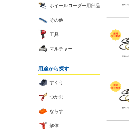
ホイールローダー用部品
その他
工具
マルチャー
用途から探す
すくう
つかむ
ならす
解体