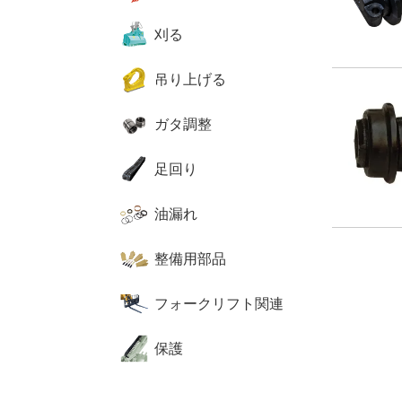
刈る
吊り上げる
ガタ調整
足回り
油漏れ
整備用部品
フォークリフト関連
保護