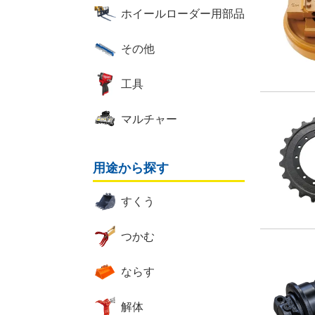
ホイールローダー用部品
その他
工具
マルチャー
用途から探す
すくう
つかむ
ならす
解体