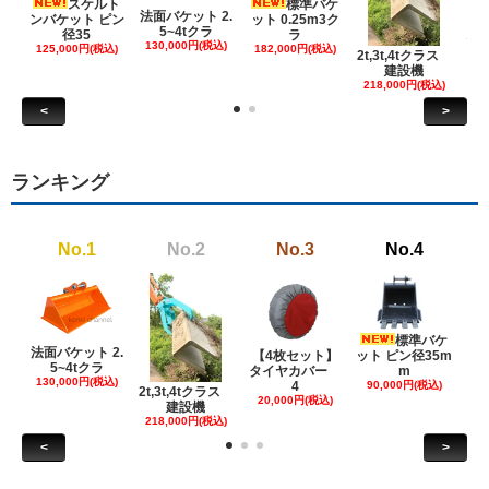
スケルト
標準バケ
法面バケット 2.
ンバケット ピン
ット 0.25m3ク
5~4tクラ
建
径35
ラ
130,000円(税込)
ケ
125,000円(税込)
182,000円(税込)
2t,3t,4tクラス
建設機
6
218,000円(税込)
<
>
ランキング
No.1
No.2
No.3
No.4
標準バケ
法面バケット 2.
【4枚セット】
ット ピン径35m
ット
5~4tクラ
タイヤカバー
m
130,000円(税込)
4
90,000円(税込)
18
2t,3t,4tクラス
20,000円(税込)
建設機
218,000円(税込)
<
>