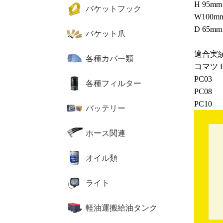
H 95mm
バケットフック
W100m
D 65mm
バケット爪
適合実
各種カバー類
コマツ P
PC03
各種フィルター
PC08
PC10
バッテリー
ホース関連
オイル類
ライト
軽油運搬給油タンク