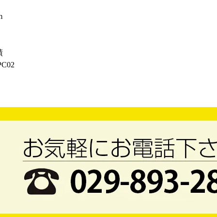
m
績
C02