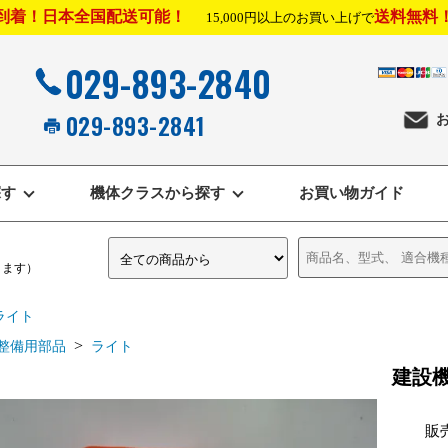
到着！日本全国配送可能！
送料無料
15,000円以上のお買い上げで
029-893-2840
029-893-2841
探す
機体クラスから探す
お買い物ガイド
きます）
ライト
>
整備用部品
ライト
建設機
販