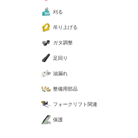
刈る
吊り上げる
ガタ調整
足回り
油漏れ
整備用部品
フォークリフト関連
保護