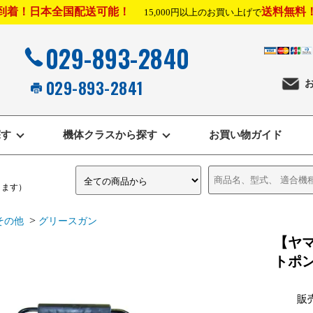
到着！日本全国配送可能！
送料無料
15,000円以上のお買い上げで
029-893-2840
029-893-2841
探す
機体クラスから探す
お買い物ガイド
きます）
>
その他
グリースガン
【ヤ
トポ
販