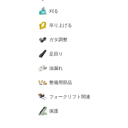
刈る
吊り上げる
ガタ調整
足回り
油漏れ
整備用部品
フォークリフト関連
保護