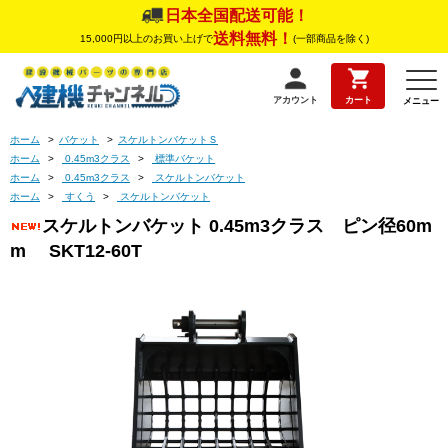
日本全国配送可能！
送料無料！
15,000円以上のお買い上げで
(一部商品を除く)
アカウント
カート
メニュー
ホーム
>
バケット
>
スケルトンバケットＳ
ホーム
>
0.45m3クラス
>
標準バケット
ホーム
>
0.45m3クラス
>
スケルトンバケット
ホーム
>
すくう
>
スケルトンバケット
スケルトンバケット 0.45m3クラス ピン径60m
m SKT12-60T