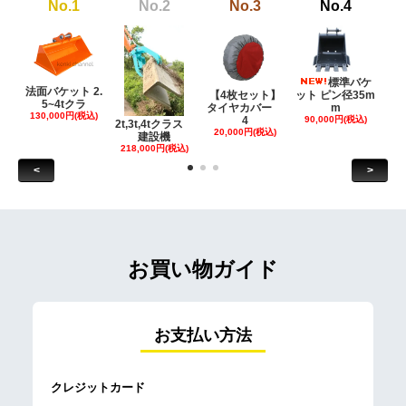
No.1
No.2
No.3
No.4
標準バケ
法面バケット 2.
【4枚セット】
ット ピン径35m
ット
5~4tクラ
タイヤカバー
m
130,000円(税込)
4
90,000円(税込)
18
2t,3t,4tクラス
20,000円(税込)
建設機
218,000円(税込)
<
>
お買い物ガイド
お支払い方法
クレジットカード