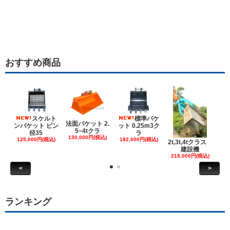
おすすめ商品
スケルト
標準バケ
法面バケット 2.
ンバケット ピン
ット 0.25m3ク
5~4tクラ
建
径35
ラ
130,000円(税込)
ケ
125,000円(税込)
182,000円(税込)
2t,3t,4tクラス
建設機
6
218,000円(税込)
<
>
ランキング