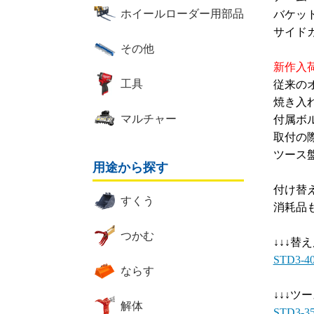
ホイールローダー用部品
バケッ
サイド
その他
新作入
工具
従来の
焼き入
マルチャー
付属ボ
取付の
ツース
用途から探す
付け替
すくう
消耗品
つかむ
↓↓↓替
STD3
ならす
↓↓↓ツ
解体
STD3