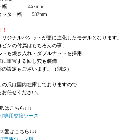
ト幅 467mm
カッター幅 537mm
荷！
オリジナルバケットが更に進化したモデルとなります。
れピンの付属はもちろんの事、
ルトも焼き入れ・ダブルナットを採用
際に重宝する回し穴も装備
盤の設定もございます。（別途）
えの爪は国内在庫しておりますので
もお任せください。
え爪はこちら↓↓↓
-40T専用交換ツース
ース盤はこちら↓↓↓
-35T専用ツース盤