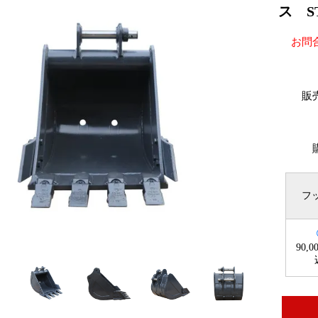
ス ST
お問
販
フ
90,