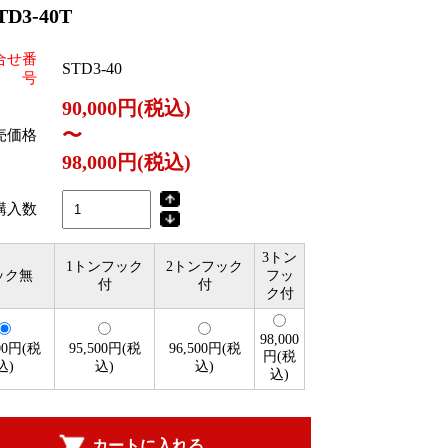
D3-40T
合せ番
STD3-40
号
90,000円(税込)
〜
売価格
98,000円(税込)
購入数
3トン
1トンフック
2トンフック
ック無
フッ
付
付
ク付
98,000
000円(税
95,500円(税
96,500円(税
円(税
込)
込)
込)
込)
カートに入れる