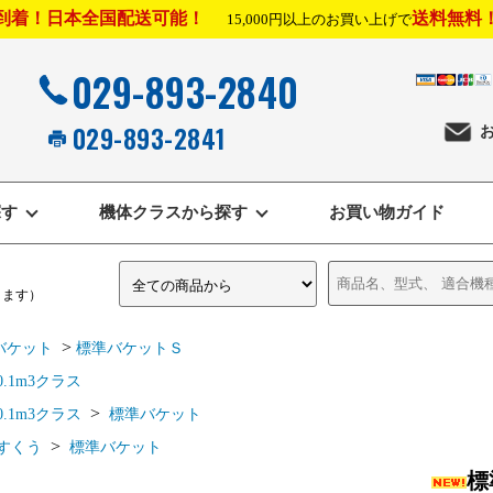
到着！日本全国配送可能！
送料無料
15,000円以上のお買い上げで
029-893-2840
029-893-2841
探す
機体クラスから探す
お買い物ガイド
きます）
>
バケット
標準バケットＳ
0.1m3クラス
>
0.1m3クラス
標準バケット
>
すくう
標準バケット
標