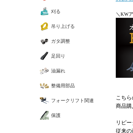
刈る
＼KW
吊り上げる
ガタ調整
足回り
油漏れ
整備用部品
こちら
フォークリフト関連
商品購
保護
リピー
従来の