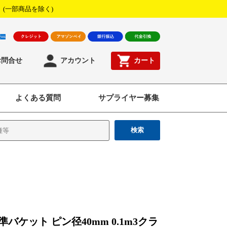
！
(一部商品を除く)
お問合せ
アカウント
カート
よくある質問
サプライヤー募集
検索
準バケット ピン径40mm 0.1m3クラ