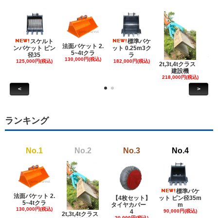
スケルト
標準バケ
法面バケット 2.
ンバケット ピン
ット 0.25m3ク
5~4tクラ
建
径35
ラ
130,000円(税込)
ケ
125,000円(税込)
182,000円(税込)
2t,3t,4tクラス
建設機
6
218,000円(税込)
<
>
ランキング
No.1
No.2
No.3
No.4
標準バケ
法面バケット 2.
【4枚セット】
ット ピン径35m
ット
5~4tクラ
タイヤカバー
m
130,000円(税込)
4
90,000円(税込)
18
2t,3t,4tクラス
20,000円(税込)