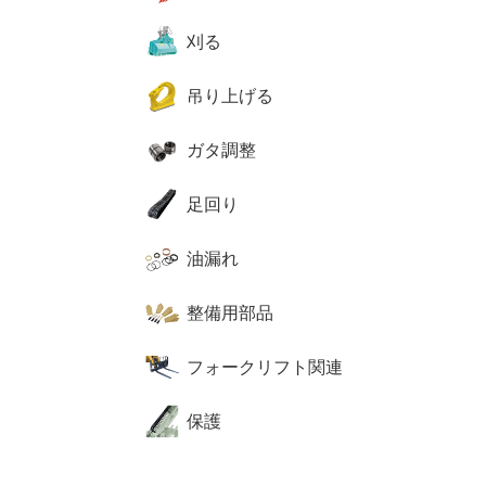
刈る
吊り上げる
ガタ調整
足回り
油漏れ
整備用部品
フォークリフト関連
保護