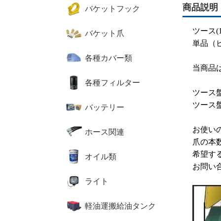
商品説明
バケットフック
ツース(1
バケット爪
単品（
各種カバー類
当商品
各種フィルター
ツース
ツース
バッテリー
お使い
ホース関連
爪の本
希望す
オイル類
お問い
ライト
軽油運搬給油タンク