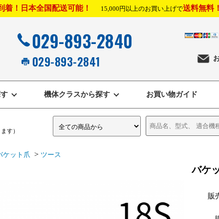
到着！日本全国配送可能！
送料無料
15,000円以上のお買い上げで
029-893-2840
029-893-2841
探す
機体クラスから探す
お買い物ガイド
きます）
>
バケット爪
ツース
バケッ
販