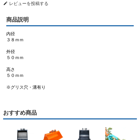
レビューを投稿する
edit
商品説明
内径
３８ｍｍ
外径
５０ｍｍ
高さ
５０ｍｍ
※グリス穴・溝有り
おすすめ商品