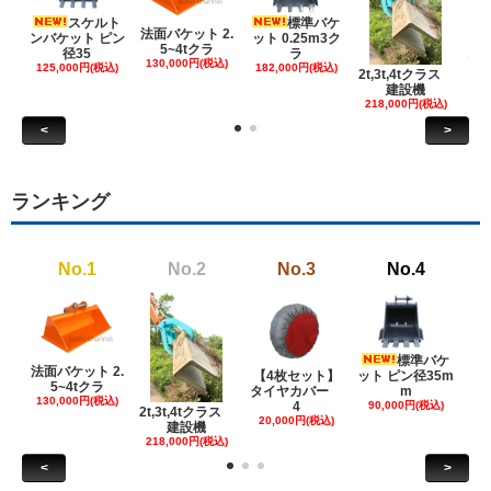
スケルト
標準バケ
法面バケット 2.
ンバケット ピン
ット 0.25m3ク
5~4tクラ
建
径35
ラ
130,000円(税込)
ケ
125,000円(税込)
182,000円(税込)
2t,3t,4tクラス
建設機
6
218,000円(税込)
<
>
ランキング
No.1
No.2
No.3
No.4
標準バケ
法面バケット 2.
【4枚セット】
ット ピン径35m
ット
5~4tクラ
タイヤカバー
m
130,000円(税込)
4
90,000円(税込)
18
2t,3t,4tクラス
20,000円(税込)
建設機
218,000円(税込)
<
>