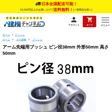
日本全国配送可能！
送料無料！
15,000円以上のお買い上げで
(一部商品を除く)
アカウント
カート
メニュー
ホーム
>
ブッシュ
ホーム
>
ガタ調整
>
ブッシュ
アーム先端用ブッシュ ピン径38mm 外形50mm 高さ
50mm