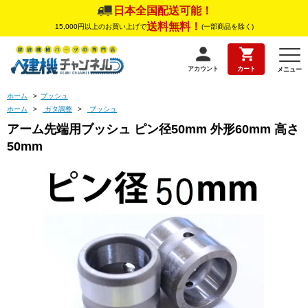
日本全国配送可能！
送料無料！
15,000円以上のお買い上げで
(一部商品を除く)
アカウント
カート
メニュー
ホーム
>
ブッシュ
ホーム
>
ガタ調整
>
ブッシュ
アーム先端用ブッシュ ピン径50mm 外形60mm 高さ
50mm