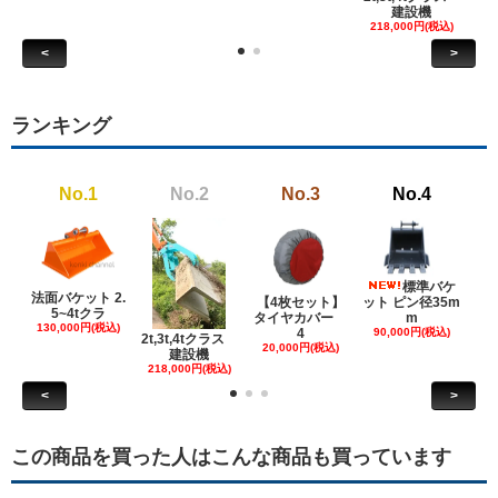
建設機
6
218,000円(税込)
<
>
ランキング
No.1
No.2
No.3
No.4
標準バケ
法面バケット 2.
【4枚セット】
ット ピン径35m
ット
5~4tクラ
タイヤカバー
m
130,000円(税込)
4
90,000円(税込)
18
2t,3t,4tクラス
20,000円(税込)
建設機
218,000円(税込)
<
>
この商品を買った人はこんな商品も買っています