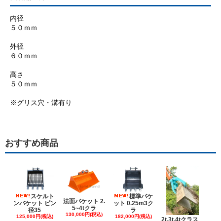
内径
５０ｍｍ
外径
６０ｍｍ
高さ
５０ｍｍ
※グリス穴・溝有り
おすすめ商品
スケルト
標準バケ
法面バケット 2.
ンバケット ピン
ット 0.25m3ク
5~4tクラ
建
径35
ラ
130,000円(税込)
ケ
125,000円(税込)
182,000円(税込)
2t,3t,4tクラス