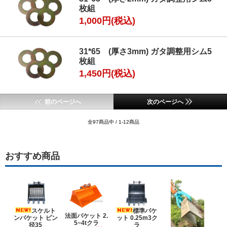
枚組
1,000円(税込)
31*65 (厚さ3mm) ガタ調整用シム5
枚組
1,450円(税込)
前のページへ
次のページへ
全97商品中 / 1-12商品
おすすめ商品
スケルト
標準バケ
法面バケット 2.
ンバケット ピン
ット 0.25m3ク
5~4tクラ
建
径35
ラ