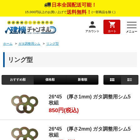
日本全国配送可能！
送料無料！
15,000円以上のお買い上げで
(一部商品を除く)
アカウント
カート
メニュー
ホーム
>
ガタ調整用シム
>
リング型
リング型
おすすめ順
価格順
新着順
26*45 (厚さ1mm) ガタ調整用シム5
枚組
850円(税込)
26*45 (厚さ2mm) ガタ調整用シム5
枚組