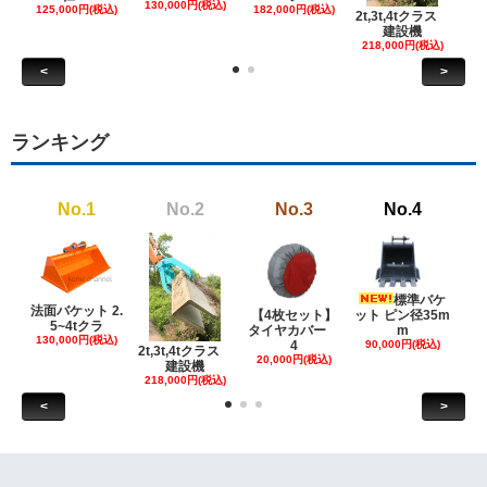
130,000円(税込)
ケ
125,000円(税込)
182,000円(税込)
2t,3t,4tクラス
建設機
6
218,000円(税込)
<
>
ランキング
No.1
No.2
No.3
No.4
標準バケ
法面バケット 2.
【4枚セット】
ット ピン径35m
ット
5~4tクラ
タイヤカバー
m
130,000円(税込)
4
90,000円(税込)
18
2t,3t,4tクラス
20,000円(税込)
建設機
218,000円(税込)
<
>