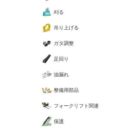
刈る
吊り上げる
ガタ調整
足回り
油漏れ
整備用部品
フォークリフト関連
保護