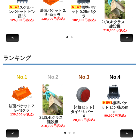
スケルト
標準バケ
法面バケット 2.
ンバケット ピン
ット 0.25m3ク
5~4tクラ
建
径35
ラ
130,000円(税込)
ケ
125,000円(税込)
182,000円(税込)
2t,3t,4tクラス
建設機
6
218,000円(税込)
<
>
ランキング
No.1
No.2
No.3
No.4
標準バケ
法面バケット 2.
【4枚セット】
ット ピン径35m
ット
5~4tクラ
タイヤカバー
m
130,000円(税込)
4
90,000円(税込)
18
2t,3t,4tクラス
20,000円(税込)
建設機
218,000円(税込)
<
>