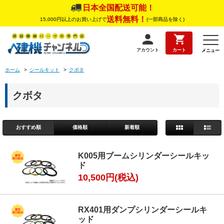
日本全国配送可能！
送料無料！
15,000円以上のお買い上げで
(一部商品を除く)
アカウント
カート
メニュー
ホーム
>
シールキット
>
クボタ
クボタ
おすすめ順
価格順
新着順
K005用ブームシリンダーシールキッ
ド
10,500円(税込)
RX401用ダンプシリンダーシールキ
ッド