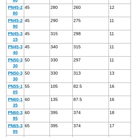
PN45-2
45
280
260
12
80
PN45-2
45
290
275
11
90
PN45-3
45
315
298
11
15
PN45-3
45
340
315
11
40
PN50-3
50
330
297
11
30
PN50-3
50
330
313
13
30
PN55-1
55
105
82.5
16
05
PN60-1
60
135
87.5
16
35
PN60-3
60
395
374
18
95
PN65-3
65
395
374
17
95