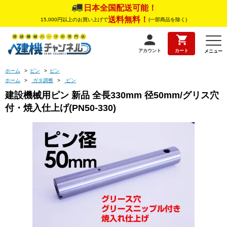
日本全国配送可能！
送料無料！
15,000円以上のお買い上げで
(一部商品を除く)
アカウント
カート
メニュー
ホーム
>
ピン
>
ピン
ホーム
>
ガタ調整
>
ピン
建設機械用ピン 新品 全長330mm 径50mm/グリス穴
付・焼入仕上げ(PN50-330)