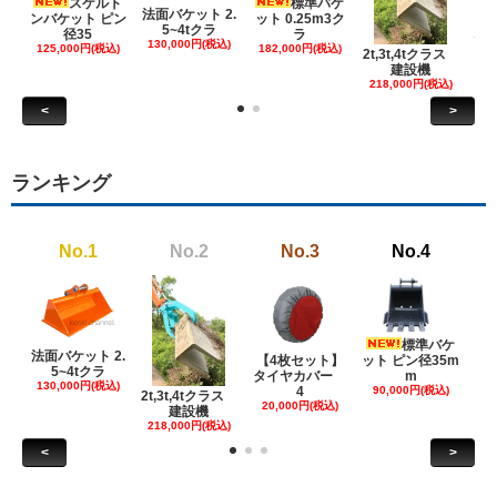
スケルト
標準バケ
法面バケット 2.
ンバケット ピン
ット 0.25m3ク
5~4tクラ
建
径35
ラ
130,000円(税込)
ケ
125,000円(税込)
182,000円(税込)
2t,3t,4tクラス
建設機
6
218,000円(税込)
<
>
ランキング
No.1
No.2
No.3
No.4
標準バケ
法面バケット 2.
【4枚セット】
ット ピン径35m
ット
5~4tクラ
タイヤカバー
m
130,000円(税込)
4
90,000円(税込)
18
2t,3t,4tクラス
20,000円(税込)
建設機
218,000円(税込)
<
>