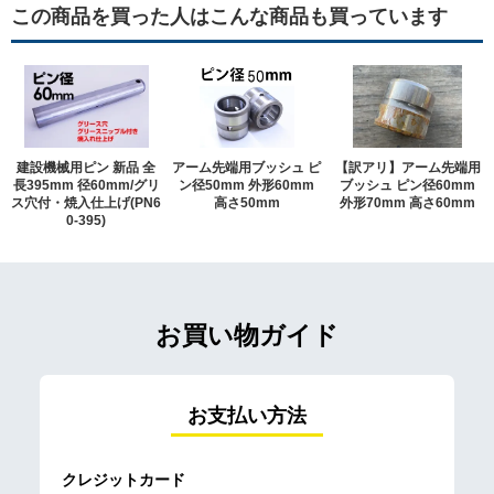
この商品を買った人はこんな商品も買っています
建設機械用ピン 新品 全
アーム先端用ブッシュ ピ
【訳アリ】アーム先端用
長395mm 径60mm/グリ
ン径50mm 外形60mm
ブッシュ ピン径60mm
ス穴付・焼入仕上げ(PN6
高さ50mm
外形70mm 高さ60mm
0-395)
お買い物ガイド
お支払い方法
クレジットカード