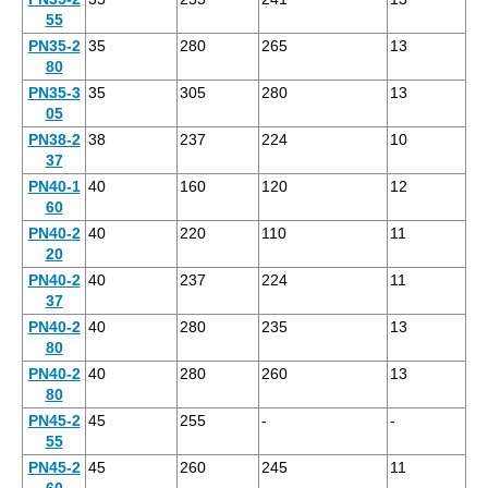
55
PN35-2
35
280
265
13
80
PN35-3
35
305
280
13
05
PN38-2
38
237
224
10
37
PN40-1
40
160
120
12
60
PN40-2
40
220
110
11
20
PN40-2
40
237
224
11
37
PN40-2
40
280
235
13
80
PN40-2
40
280
260
13
80
PN45-2
45
255
-
-
55
PN45-2
45
260
245
11
60