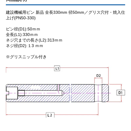
建設機械用ピン 新品 全長330mm 径50mm／グリス穴付・焼入仕
上げ(PN50-330)
ピン径(D1):50ｍｍ
全長(L1):330ｍｍ
ネジ穴までの長さ(L2):313ｍｍ
ネジ径(D2):１3 ｍｍ
※グリスニップル付き