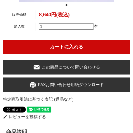
8,640円(税込)
販売価格
本
購入数
この商品について問い合わせる
FAXお問い合わせ用紙ダウンロード
特定商取引法に基づく表記 (返品など)
レビューを投稿する
edit
商品説明