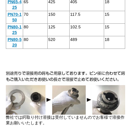
PN65-4
65
425
405
18
25
PN70-1
70
150
117.5
15
50
PN80-1
80
125
102.5
15
25
PN80-5
80
520
489
18
20
弊社では鍔取り付け溶接は受付していませんのでお客様で溶接作
業お願いいたします。