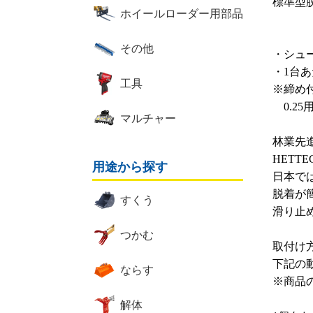
標準型
ホイールローダー用部品
その他
・シュ
・1台
工具
※締め
0.25
マルチャー
林業先
HETT
用途から探す
日本で
脱着が
すくう
滑り止
つかむ
取付け
下記の
ならす
※商品
解体