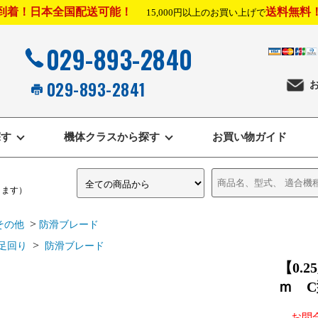
到着！日本全国配送可能！
送料無料
15,000円以上のお買い上げで
029-893-2840
029-893-2841
探す
機体クラスから探す
お買い物ガイド
きます）
>
その他
防滑ブレード
>
足回り
防滑ブレード
【0.
ｍ C
お問