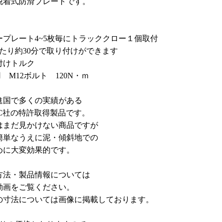
脱着式防滑ブレードです。
ープレート4~5枚毎にトラッククロー１個取付
あたり約30分で取り付けができます
付けトルク
用 M12ボルト 120N・ｍ
進国で多くの実績がある
EC社の特許取得製品です。
はまだ見かけない商品ですが
簡単なうえに泥・傾斜地での
めに大変効果的です。
方法・製品情報については
動画をご覧ください。
の寸法については画像に掲載しております。