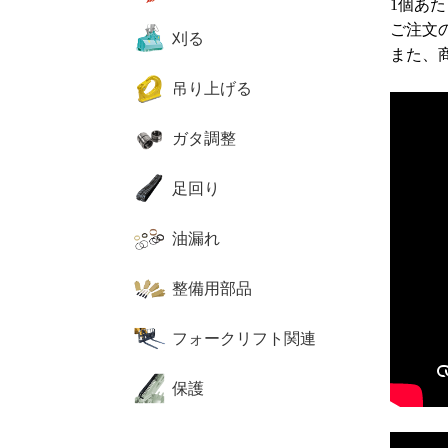
1個あ
ご注文
刈る
また、
吊り上げる
ガタ調整
足回り
油漏れ
整備用部品
フォークリフト関連
保護