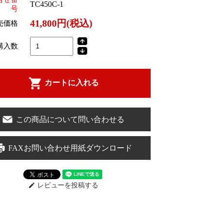
TC450C-1
号
41,800円(税込)
売価格
購入数
カートに入れる
この商品について問い合わせる
FAXお問い合わせ用紙ダウンロード
レビューを投稿する
edit