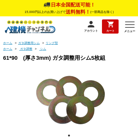
日本全国配送可能！
送料無料！
15,000円以上のお買い上げで
(一部商品を除く)
アカウント
カート
メニュー
ホーム
>
ガタ調整用シム
>
リング型
ホーム
>
ガタ調整
>
シム
61*90 (厚さ3mm) ガタ調整用シム5枚組