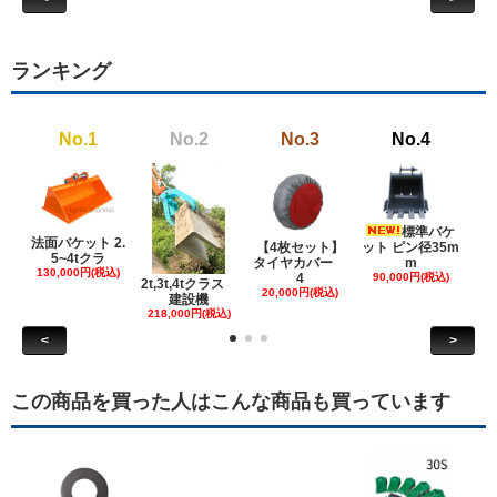
ランキング
No.1
No.2
No.3
No.4
標準バケ
法面バケット 2.
【4枚セット】
ット ピン径35m
ット
5~4tクラ
タイヤカバー
m
130,000円(税込)
4
90,000円(税込)
18
2t,3t,4tクラス
20,000円(税込)
建設機
218,000円(税込)
<
>
この商品を買った人はこんな商品も買っています