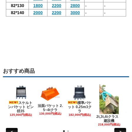
82*130
1800
2200
2800
-
-
82*140
2000
2200
3000
-
-
おすすめ商品
スケルト
標準バケ
法面バケット 2.
ンバケット ピン
ット 0.25m3ク
5~4tクラ
建
径35
ラ
130,000円(税込)
ケ
125,000円(税込)
182,000円(税込)
2t,3t,4tクラス
建設機
6
218,000円(税込)
<
>