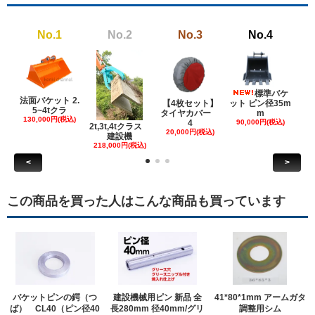
No.1
No.2
No.3
No.4
標準バケ
法面バケット 2.
【4枚セット】
ット ピン径35m
ット
5~4tクラ
タイヤカバー
m
130,000円(税込)
4
90,000円(税込)
18
2t,3t,4tクラス
20,000円(税込)
建設機
218,000円(税込)
<
>
この商品を買った人はこんな商品も買っています
バケットピンの鍔（つ
建設機械用ピン 新品 全
41*80*1mm アームガタ
ば） CL40（ピン径40
長280mm 径40mm/グリ
調整用シム