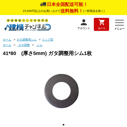
日本全国配送可能！
送料無料！
15,000円以上のお買い上げで
(一部商品を除く)
アカウント
カート
メニュー
ホーム
>
ガタ調整用シム
>
リング型
ホーム
>
ガタ調整
>
シム
41*80 (厚さ5mm) ガタ調整用シム1枚