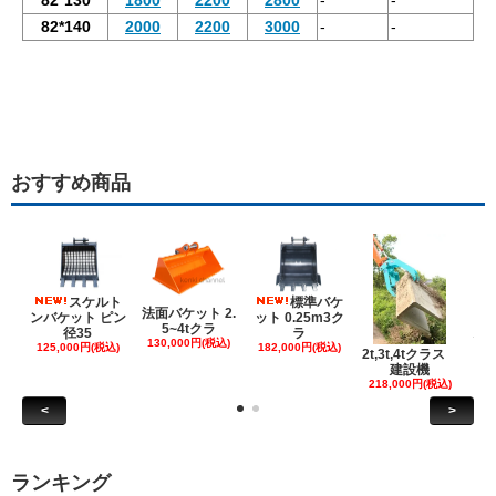
82*140
2000
2200
3000
-
-
おすすめ商品
スケルト
標準バケ
法面バケット 2.
ンバケット ピン
ット 0.25m3ク
5~4tクラ
建
径35
ラ
130,000円(税込)
ケ
125,000円(税込)
182,000円(税込)
2t,3t,4tクラス
建設機
6
218,000円(税込)
<
>
ランキング