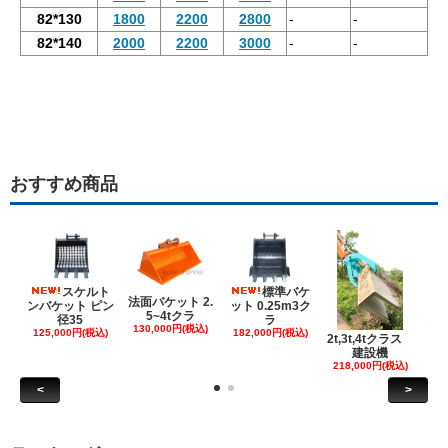
82*130
1800
2200
2800
-
-
82*140
2000
2200
3000
-
-
おすすめ商品
スケルト
標準バケ
法面バケット 2.
ンバケット ピン
ット 0.25m3ク
5~4tクラ
建
径35
ラ
130,000円(税込)
ケ
125,000円(税込)
182,000円(税込)
2t,3t,4tクラス
建設機
6
218,000円(税込)
<
>