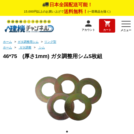
日本全国配送可能！
送料無料！
15,000円以上のお買い上げで
(一部商品を除く)
アカウント
カート
メニュー
ホーム
>
ガタ調整用シム
>
リング型
ホーム
>
ガタ調整
>
シム
46*75 (厚さ1mm) ガタ調整用シム5枚組