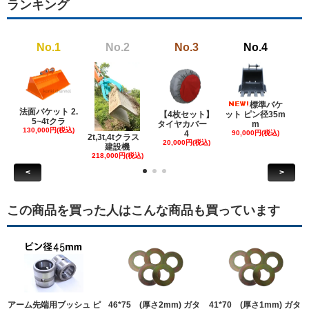
ランキング
No.1
No.2
No.3
No.4
標準バケ
法面バケット 2.
【4枚セット】
ット ピン径35m
ット
5~4tクラ
タイヤカバー
m
130,000円(税込)
4
90,000円(税込)
18
2t,3t,4tクラス
20,000円(税込)
建設機
218,000円(税込)
<
>
この商品を買った人はこんな商品も買っています
アーム先端用ブッシュ ピ
46*75 (厚さ2mm) ガタ
41*70 (厚さ1mm) ガタ