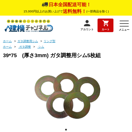
日本全国配送可能！
送料無料！
15,000円以上のお買い上げで
(一部商品を除く)
アカウント
カート
メニュー
ホーム
>
ガタ調整用シム
>
リング型
ホーム
>
ガタ調整
>
シム
39*75 (厚さ3mm) ガタ調整用シム5枚組