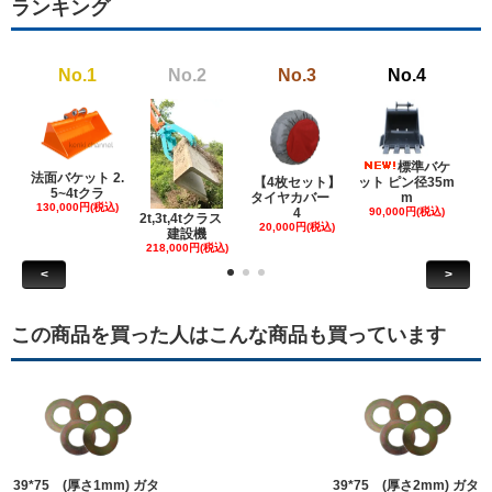
ランキング
No.1
No.2
No.3
No.4
標準バケ
法面バケット 2.
【4枚セット】
ット ピン径35m
ット
5~4tクラ
タイヤカバー
m
130,000円(税込)
4
90,000円(税込)
18
2t,3t,4tクラス
20,000円(税込)
建設機
218,000円(税込)
<
>
この商品を買った人はこんな商品も買っています
39*75 (厚さ1mm) ガタ
39*75 (厚さ2mm) ガタ