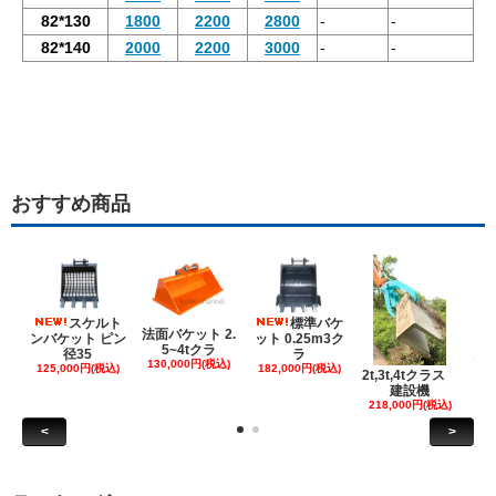
82*130
1800
2200
2800
-
-
82*140
2000
2200
3000
-
-
おすすめ商品
スケルト
標準バケ
法面バケット 2.
ンバケット ピン
ット 0.25m3ク
5~4tクラ
建
径35
ラ
130,000円(税込)
ケ
125,000円(税込)
182,000円(税込)
2t,3t,4tクラス
建設機
6
218,000円(税込)
<
>