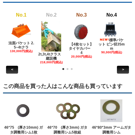
No.1
No.2
No.3
No.4
標準バケ
法面バケット 2.
【4枚セット】
ット ピン径35m
ット
5~4tクラ
タイヤカバー
m
130,000円(税込)
4
90,000円(税込)
18
2t,3t,4tクラス
20,000円(税込)
建設機
218,000円(税込)
<
>
この商品を買った人はこんな商品も買っています
46*75 (厚さ10mm) ガ
46*70 (厚さ3mm) ガタ
46*80*3mm アームガタ
タ調整用シム1枚
調整用シム5枚組
調整用シム