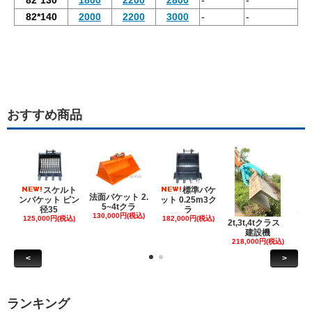
82*140
2000
2200
3000
-
-
おすすめ商品
スケルト
標準バケ
法面バケット 2.
ンバケット ピン
ット 0.25m3ク
5~4tクラ
建
径35
ラ
130,000円(税込)
ケ
125,000円(税込)
182,000円(税込)
2t,3t,4tクラス
建設機
6
218,000円(税込)
<
>
ランキング