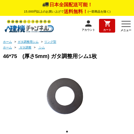
日本全国配送可能！
送料無料！
15,000円以上のお買い上げで
(一部商品を除く)
アカウント
カート
メニュー
ホーム
>
ガタ調整用シム
>
リング型
ホーム
>
ガタ調整
>
シム
46*75 (厚さ5mm) ガタ調整用シム1枚