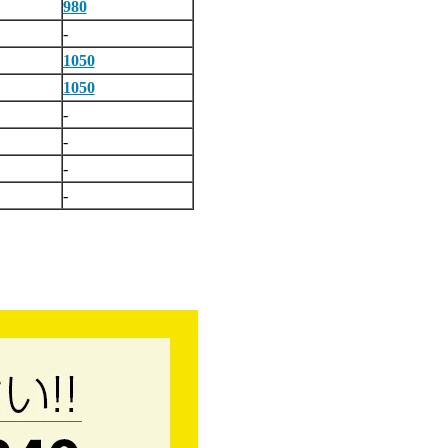
980
-
1050
1050
-
-
-
-