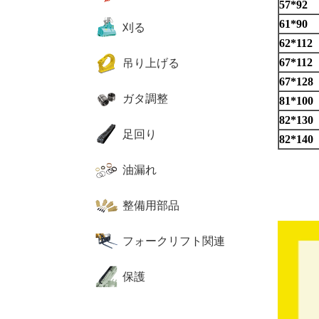
57*92
61*90
刈る
62*112
67*112
吊り上げる
67*128
ガタ調整
81*100
82*130
足回り
82*140
油漏れ
整備用部品
フォークリフト関連
保護