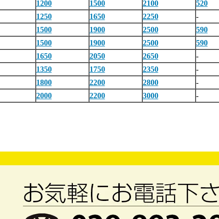
1200
1500
2100
520
1250
1650
2250
-
1500
1900
2500
590
1500
1900
2500
590
1650
2050
2650
-
1350
1750
2350
-
1800
2200
2800
-
2000
2200
3000
-