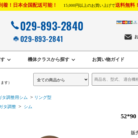
到着！日本全国配送可能！
送料無料
15,000円以上のお買い上げで
029-893-2840
029-893-2841
探す
機体クラスから探す
お買い物ガイド
きます）
>
ガタ調整用シム
リング型
>
ガタ調整
シム
52*
販