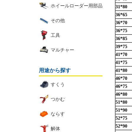
ホイールローダー用部品
31*80
36*65
その他
36*70
36*75
工具
36*85
39*75
マルチャー
41*70
41*75
用途から探す
41*80
46*70
すくう
46*75
46*80
つかむ
51*80
51*90
ならす
52*75
52*90
解体