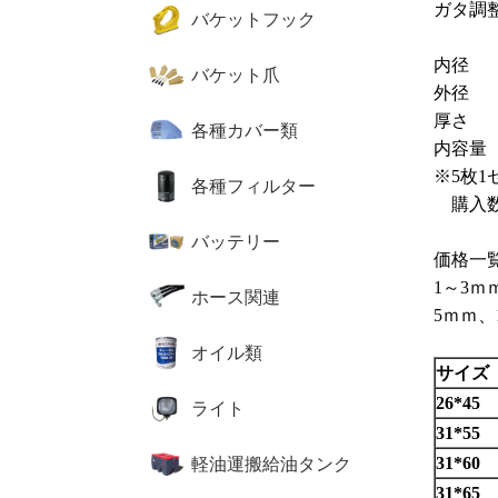
ガタ調
バケットフック
内径 
バケット爪
外径 
厚さ 
各種カバー類
内容量
※5枚
各種フィルター
購入数
バッテリー
価格一覧
1～3ｍ
ホース関連
5ｍｍ
オイル類
サイズ
26*45
ライト
31*55
31*60
軽油運搬給油タンク
31*65