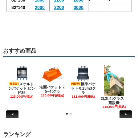
82*140
2000
2200
3000
-
-
おすすめ商品
スケルト
標準バケ
法面バケット 2.
ンバケット ピン
ット 0.25m3ク
5~4tクラ
建
径35
ラ
130,000円(税込)
ケ
125,000円(税込)
182,000円(税込)
2t,3t,4tクラス
建設機
6
218,000円(税込)
<
>
ランキング