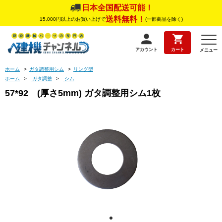
日本全国配送可能！
送料無料！
15,000円以上のお買い上げで
(一部商品を除く)
アカウント
カート
メニュー
ホーム
>
ガタ調整用シム
>
リング型
ホーム
>
ガタ調整
>
シム
57*92 (厚さ5mm) ガタ調整用シム1枚