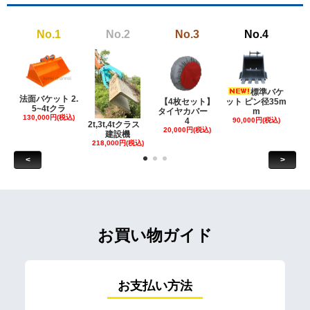
No.1
No.2
No.3
No.4
標準バケ
法面バケット 2.
【4枚セット】
ット ピン径35m
ット
5~4tクラ
タイヤカバー
m
130,000円(税込)
4
90,000円(税込)
18
2t,3t,4tクラス
20,000円(税込)
建設機
218,000円(税込)
<
>
お買い物ガイド
お支払い方法