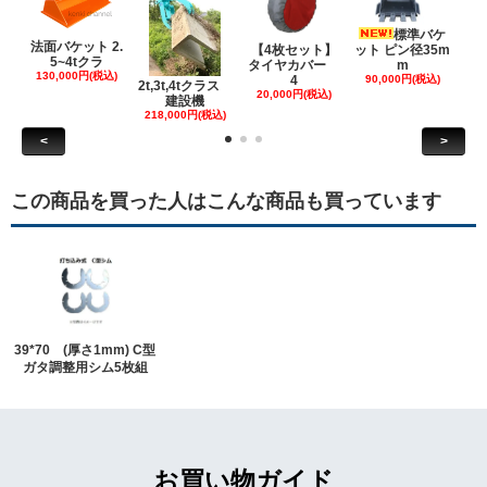
標準バケ
法面バケット 2.
【4枚セット】
ット ピン径35m
ット
5~4tクラ
タイヤカバー
m
130,000円(税込)
4
90,000円(税込)
18
2t,3t,4tクラス
20,000円(税込)
建設機
218,000円(税込)
<
>
この商品を買った人はこんな商品も買っています
39*70 (厚さ1mm) C型
ガタ調整用シム5枚組
お買い物ガイド