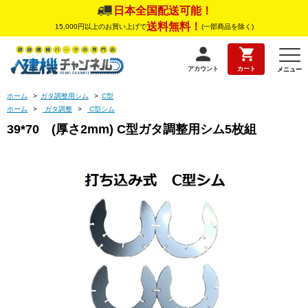
日本全国配送可能！
送料無料！
15,000円以上のお買い上げで
(一部商品を除く)
アカウント
カート
メニュー
ホーム
>
ガタ調整用シム
>
C型
ホーム
>
ガタ調整
>
C型シム
39*70 (厚さ2mm) C型ガタ調整用シム5枚組