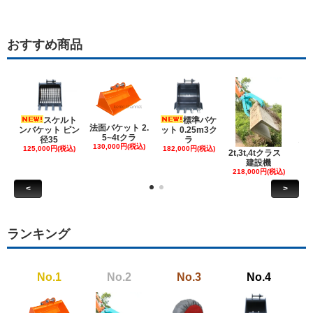
おすすめ商品
スケルト
標準バケ
法面バケット 2.
ンバケット ピン
ット 0.25m3ク
5~4tクラ
建
径35
ラ
130,000円(税込)
ケ
125,000円(税込)
182,000円(税込)
2t,3t,4tクラス
建設機
6
218,000円(税込)
<
>
ランキング
No.1
No.2
No.3
No.4