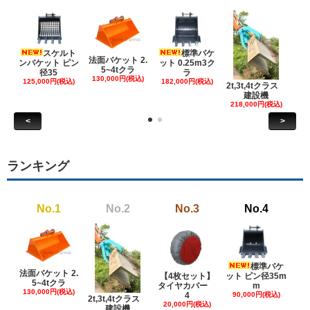
スケルト
標準バケ
法面バケット 2.
ンバケット ピン
ット 0.25m3ク
5~4tクラ
建
径35
ラ
130,000円(税込)
ケ
125,000円(税込)
182,000円(税込)
2t,3t,4tクラス
建設機
6
218,000円(税込)
<
>
ランキング
No.1
No.2
No.3
No.4
標準バケ
法面バケット 2.
【4枚セット】
ット ピン径35m
ット
5~4tクラ
タイヤカバー
m
130,000円(税込)
4
90,000円(税込)
18
2t,3t,4tクラス
20,000円(税込)
建設機