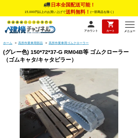
日本全国配送可能！
送料無料！
15,000円以上のお買い上げで
(一部商品を除く)
アカウント
カート
メニュー
ホーム
>
高所作業車用部品
>
高所作業車用ゴムクローラー
(グレー色) 150*72*37-G RM04B等 ゴムクローラー
（ゴムキャタ/キャタピラー）