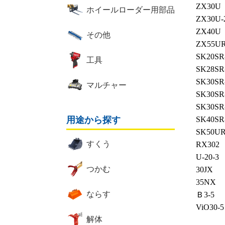
ZX30U
ホイールローダー用部品
ZX30U-
ZX40U
その他
ZX55U
SK20SR
工具
SK28SR
SK30SR
マルチャー
SK30SR
SK30SR
用途から探す
SK40SR
SK50U
すくう
RX302
U-20-3
つかむ
30JX
35NX
ならす
Ｂ3-5
ViO30-5
解体