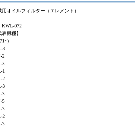
械用オイルフィルター（エレメント）
KWL-072
代表機種】
71~)
-3
-2
-3
-1
-2
-3
-3
-5
-3
-2
-3