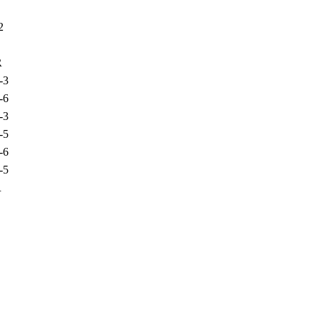
2
R
-3
-6
-3
-5
-6
-5
R