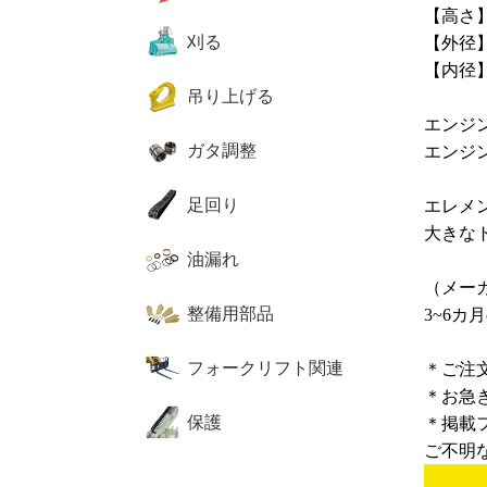
【高さ】
刈る
【外径】
【内径】M
吊り上げる
エンジ
ガタ調整
エンジ
足回り
エレメ
大きな
油漏れ
（メーカ
整備用部品
3~6
フォークリフト関連
＊ご注
＊お急
保護
＊掲載
ご不明