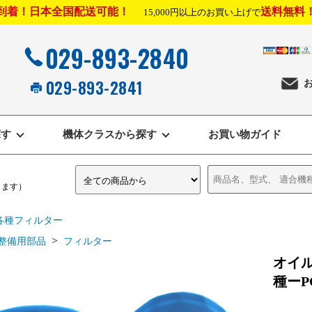
到着！日本全国配送可能！
送料無料
15,000円以上のお買い上げで
029-893-2840
029-893-2841
探す
機体クラスから探す
お買い物ガイド
きます）
各種フィルター
>
整備用部品
フィルター
オイル
種ーPC