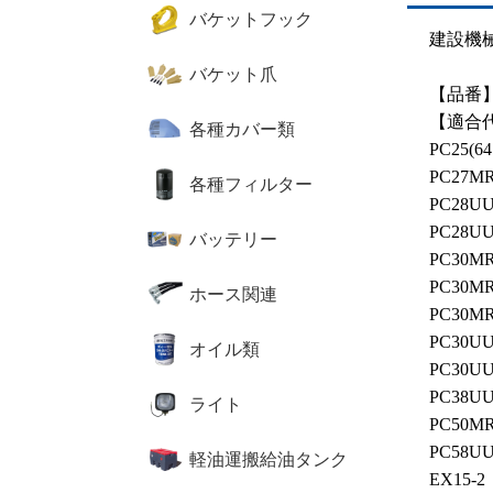
バケットフック
建設機
バケット爪
【品番】
【適合
各種カバー類
PC25(64
PC27MR
各種フィルター
PC28UU
PC28UU
バッテリー
PC30MR
PC30MR
ホース関連
PC30MR
PC30UU
オイル類
PC30UU
PC38UU
ライト
PC50MR
PC58UU
軽油運搬給油タンク
EX15-2