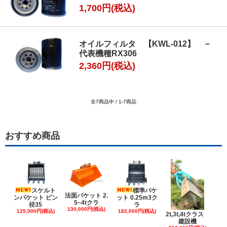
1,700円(税込)
オイルフィルタ 【KWL-012】 －
代表機種RX306
2,360円(税込)
全7商品中 / 1-7商品
おすすめ商品
スケルト
標準バケ
法面バケット 2.
ンバケット ピン
ット 0.25m3ク
5~4tクラ
建
径35
ラ
130,000円(税込)
ケ
125,000円(税込)
182,000円(税込)
2t,3t,4tクラス
建設機
6