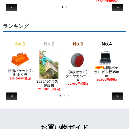
218,000円(税込)
<
>
ランキング
No.1
No.2
No.3
No.4
標準バケ
法面バケット 2.
【4枚セット】
ット ピン径35m
ット
5~4tクラ
タイヤカバー
m
130,000円(税込)
4
90,000円(税込)
18
2t,3t,4tクラス
20,000円(税込)
建設機
218,000円(税込)
<
>
お買い物ガイド