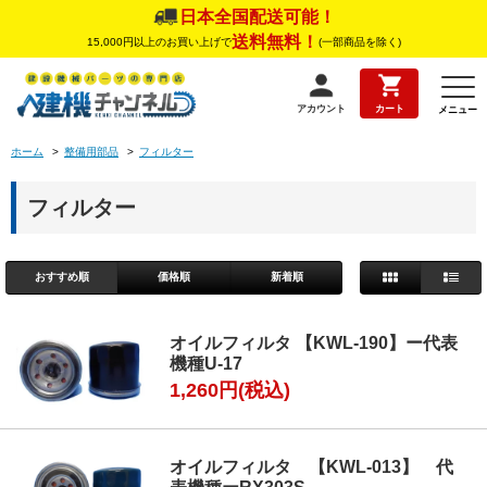
日本全国配送可能！
送料無料！
15,000円以上のお買い上げで
(一部商品を除く)
アカウント
カート
メニュー
ホーム
>
整備用部品
>
フィルター
フィルター
おすすめ順
価格順
新着順
オイルフィルタ 【KWL-190】ー代表
機種U-17
1,260円(税込)
オイルフィルタ 【KWL-013】 代