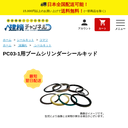
日本全国配送可能！
送料無料！
15,000円以上のお買い上げで
(一部商品を除く)
アカウント
カート
メニュー
ホーム
>
シールキット
>
コマツ
ホーム
>
油漏れ
>
シールキット
PC03-1用ブームシリンダーシールキッド