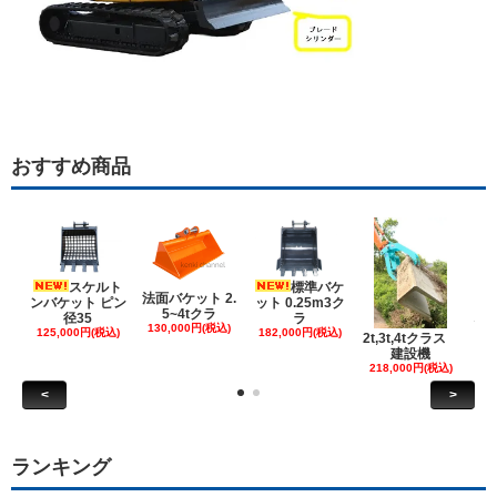
おすすめ商品
スケルト
標準バケ
法面バケット 2.
ンバケット ピン
ット 0.25m3ク
5~4tクラ
建
径35
ラ
130,000円(税込)
ケ
125,000円(税込)
182,000円(税込)
2t,3t,4tクラス
建設機
6
218,000円(税込)
<
>
ランキング