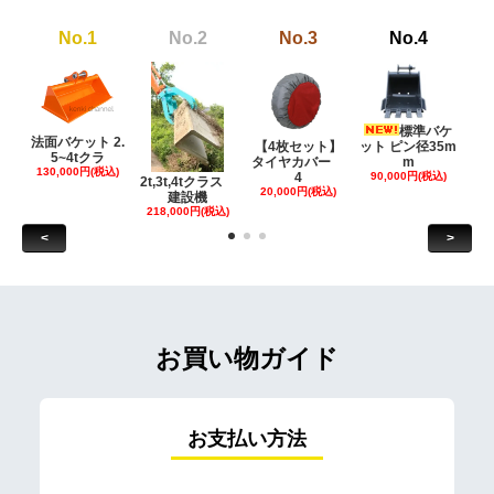
No.1
No.2
No.3
No.4
標準バケ
法面バケット 2.
【4枚セット】
ット ピン径35m
ット
5~4tクラ
タイヤカバー
m
130,000円(税込)
4
90,000円(税込)
18
2t,3t,4tクラス
20,000円(税込)
建設機
218,000円(税込)
<
>
お買い物ガイド
お支払い方法