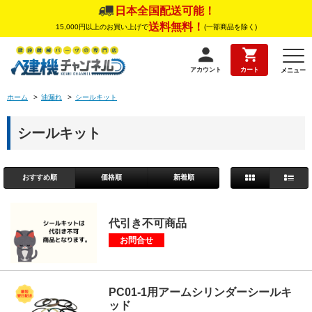
日本全国配送可能！
送料無料！
15,000円以上のお買い上げで
(一部商品を除く)
アカウント
カート
メニュー
ホーム
>
油漏れ
>
シールキット
シールキット
おすすめ順
価格順
新着順
代引き不可商品
お問合せ
PC01-1用アームシリンダーシールキ
ッド