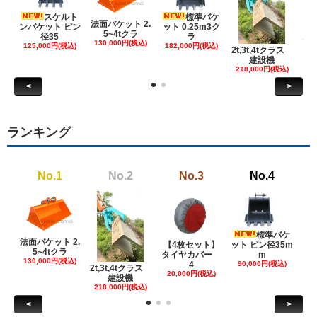
スケルト
標準バケ
法面バケット 2.
ンバケット ピン
ット 0.25m3ク
5~4tクラ
建
径35
ラ
130,000円(税込)
ケ
125,000円(税込)
182,000円(税込)
2t,3t,4tクラス
建設機
6
218,000円(税込)
<
>
ランキング
No.1
No.2
No.3
No.4
標準バケ
法面バケット 2.
【4枚セット】
ット ピン径35m
ット
5~4tクラ
タイヤカバー
m
130,000円(税込)
4
90,000円(税込)
18
2t,3t,4tクラス
20,000円(税込)
建設機
218,000円(税込)
<
>