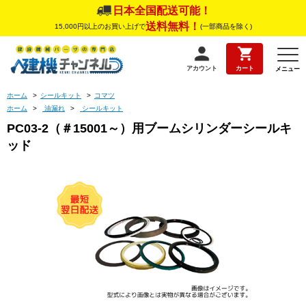
日本全国配送可能！
送料無料！
15,000円以上のお買い上げで
(一部商品を除く)
アカウント
カート
メニュー
ホーム
>
シールキット
>
コマツ
ホーム
>
油漏れ
>
シールキット
PC03-2（＃15001～）用ブームシリンダーシールキ
ッド