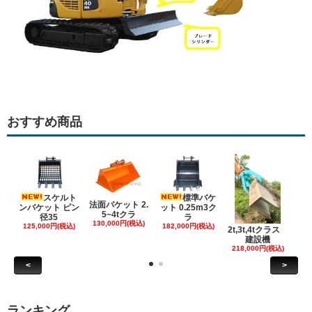
おすすめ商品
スケルト
標準バケ
法面バケット 2.
ンバケット ピン
ット 0.25m3ク
5~4tクラ
建
径35
ラ
130,000円(税込)
ケ
125,000円(税込)
182,000円(税込)
2t,3t,4tクラス
建設機
6
218,000円(税込)
<
>
ランキング