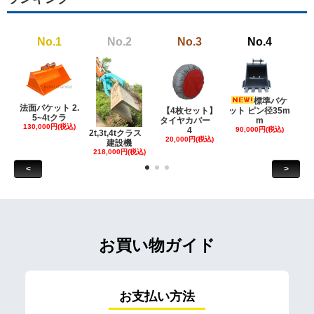
No.1
No.2
No.3
No.4
標準バケ
法面バケット 2.
【4枚セット】
ット ピン径35m
ット
5~4tクラ
タイヤカバー
m
130,000円(税込)
4
90,000円(税込)
18
2t,3t,4tクラス
20,000円(税込)
建設機
218,000円(税込)
<
>
お買い物ガイド
お支払い方法