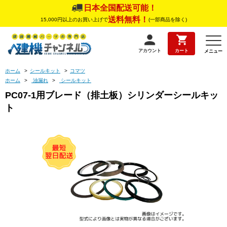
日本全国配送可能！
送料無料！
15,000円以上のお買い上げで
(一部商品を除く)
アカウント
カート
メニュー
ホーム
>
シールキット
>
コマツ
ホーム
>
油漏れ
>
シールキット
PC07-1用ブレード（排土板）シリンダーシールキッ
ト