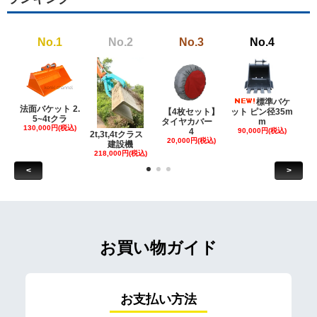
No.1
No.2
No.3
No.4
標準バケ
法面バケット 2.
【4枚セット】
ット ピン径35m
ット
5~4tクラ
タイヤカバー
m
130,000円(税込)
4
90,000円(税込)
18
2t,3t,4tクラス
20,000円(税込)
建設機
218,000円(税込)
<
>
お買い物ガイド
お支払い方法