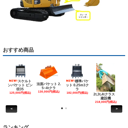
おすすめ商品
スケルト
標準バケ
法面バケット 2.
ンバケット ピン
ット 0.25m3ク
5~4tクラ
建
径35
ラ
130,000円(税込)
ケ
125,000円(税込)
182,000円(税込)
2t,3t,4tクラス
建設機
6
218,000円(税込)
<
>
ランキング