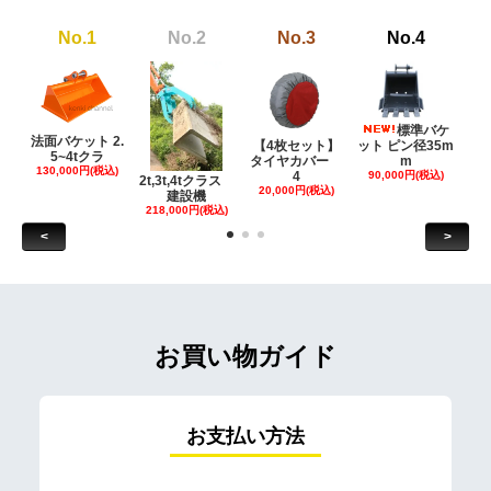
No.1
No.2
No.3
No.4
標準バケ
法面バケット 2.
【4枚セット】
ット ピン径35m
ット
5~4tクラ
タイヤカバー
m
130,000円(税込)
4
90,000円(税込)
18
2t,3t,4tクラス
20,000円(税込)
建設機
218,000円(税込)
<
>
お買い物ガイド
お支払い方法