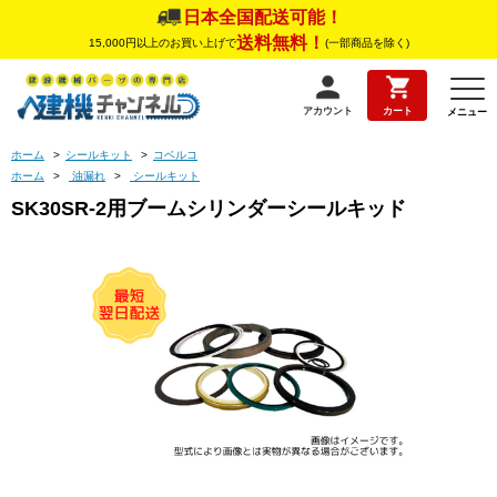
日本全国配送可能！
送料無料！
15,000円以上のお買い上げで
(一部商品を除く)
アカウント
カート
メニュー
ホーム
>
シールキット
>
コベルコ
ホーム
>
油漏れ
>
シールキット
SK30SR-2用ブームシリンダーシールキッド