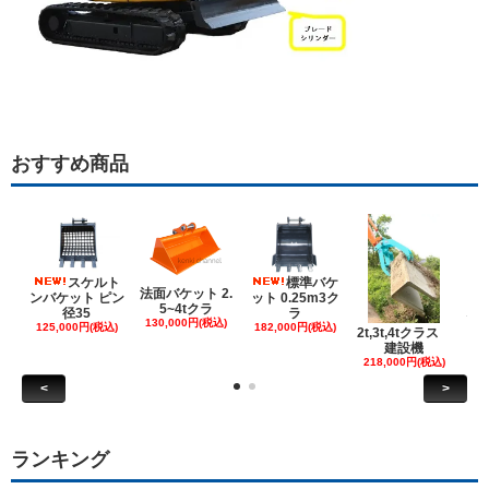
おすすめ商品
スケルト
標準バケ
法面バケット 2.
ンバケット ピン
ット 0.25m3ク
5~4tクラ
建
径35
ラ
130,000円(税込)
ケ
125,000円(税込)
182,000円(税込)
2t,3t,4tクラス
建設機
6
218,000円(税込)
<
>
ランキング