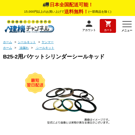
日本全国配送可能！
送料無料！
15,000円以上のお買い上げで
(一部商品を除く)
アカウント
カート
メニュー
ホーム
>
シールキット
>
ヤンマー
ホーム
>
油漏れ
>
シールキット
B25-2用バケットシリンダーシールキッド