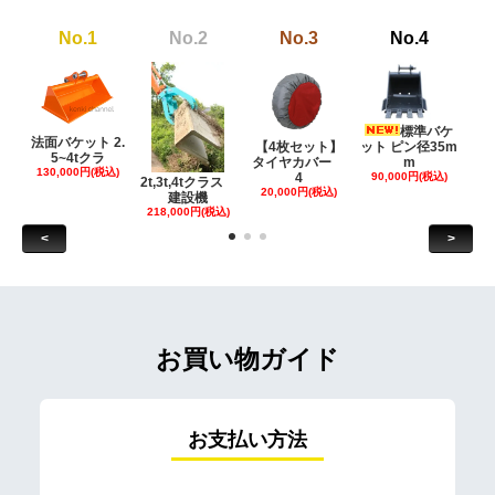
No.1
No.2
No.3
No.4
標準バケ
法面バケット 2.
【4枚セット】
ット ピン径35m
ット
5~4tクラ
タイヤカバー
m
130,000円(税込)
4
90,000円(税込)
18
2t,3t,4tクラス
20,000円(税込)
建設機
218,000円(税込)
<
>
お買い物ガイド
お支払い方法