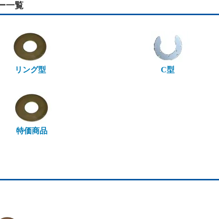
ー一覧
リング型
C型
特価商品