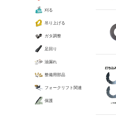
刈る
吊り上げる
ガタ調整
足回り
油漏れ
整備用部品
フォークリフト関連
保護