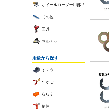
ホイールローダー用部品
その他
工具
マルチャー
用途から探す
すくう
つかむ
ならす
解体