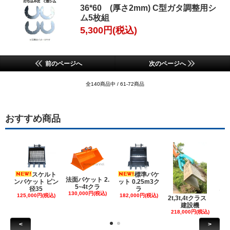
36*60 (厚さ2mm) C型ガタ調整用シ
ム5枚組
5,300円(税込)
前のページへ
次のページへ
全140商品中 / 61-72商品
おすすめ商品
スケルト
標準バケ
法面バケット 2.
ンバケット ピン
ット 0.25m3ク
5~4tクラ
建
径35
ラ
130,000円(税込)
ケ
125,000円(税込)
182,000円(税込)
2t,3t,4tクラス
建設機
6
218,000円(税込)
<
>