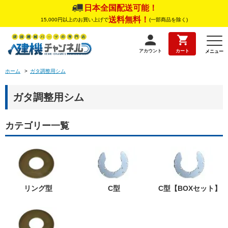
日本全国配送可能！
送料無料！
15,000円以上のお買い上げで
(一部商品を除く)
アカウント
カート
メニュー
ホーム
>
ガタ調整用シム
ガタ調整用シム
カテゴリー一覧
リング型
C型
C型【BOXセット】