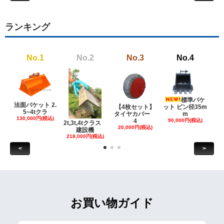
ランキング
No.1
No.2
No.3
No.4
標準バケ
法面バケット 2.
【4枚セット】
ット ピン径35m
ット
5~4tクラ
タイヤカバー
m
130,000円(税込)
4
90,000円(税込)
18
2t,3t,4tクラス
20,000円(税込)
建設機
218,000円(税込)
<
>
お買い物ガイド