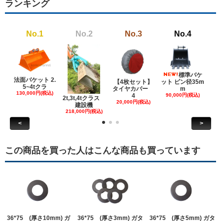
ランキング
No.1
No.2
No.3
No.4
標準バケ
法面バケット 2.
【4枚セット】
ット ピン径35m
ット
5~4tクラ
タイヤカバー
m
130,000円(税込)
4
90,000円(税込)
18
2t,3t,4tクラス
20,000円(税込)
建設機
218,000円(税込)
<
>
この商品を買った人はこんな商品も買っています
36*75 (厚さ10mm) ガ
36*75 (厚さ3mm) ガタ
36*75 (厚さ5mm) ガタ