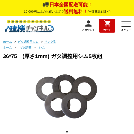
日本全国配送可能！
送料無料！
15,000円以上のお買い上げで
(一部商品を除く)
アカウント
カート
メニュー
ホーム
>
ガタ調整用シム
>
リング型
ホーム
>
ガタ調整
>
シム
36*75 (厚さ1mm) ガタ調整用シム5枚組