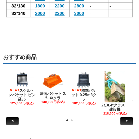
82*130
1800
2200
2800
-
-
82*140
2000
2200
3000
-
-
おすすめ商品
スケルト
標準バケ
法面バケット 2.
ンバケット ピン
ット 0.25m3ク
5~4tクラ
建
径35
ラ
130,000円(税込)
ケ
125,000円(税込)
182,000円(税込)
2t,3t,4tクラス
建設機
6
218,000円(税込)
<
>